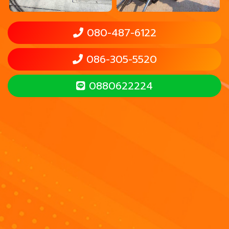
080-487-6122
086-305-5520
0880622224