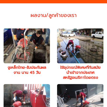
ผลงาน/ลูกค้าของเรา
งูเหล็กไทย-รับประกันผล
ใช้อุปกรณ์พิเศษที่ทันสมัย
งาน นาน 45 วัน
นำเข้าจากประเทศ
สหรัฐอเมริกาโดยตรง