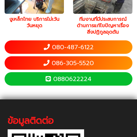
งูเหล็กไทย บริการไม่เว้น
ทีมงานที่มีประสบการณ์
วันหยุด
ด้านการแก้ไขปัญหาเรื่อง
สิ่งปฏิกูลอุดตัน
080-487-6122
086-305-5520
0880622224
ข้อมูลติดต่อ