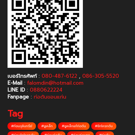
เบอร์โทรศัพท์
:
080-487-6122
,
086-305-5520
E-Mail
:
falomdin@hotmail.com
LINE ID
:
0880622224
Fanpage
:
ท่อตันขอนแก่น
Tag
#ก้อนจุลินทรีย์
#งูเหล็ก
#งูเหล็กแก้ท่อตัน
#ชักโครกตัน