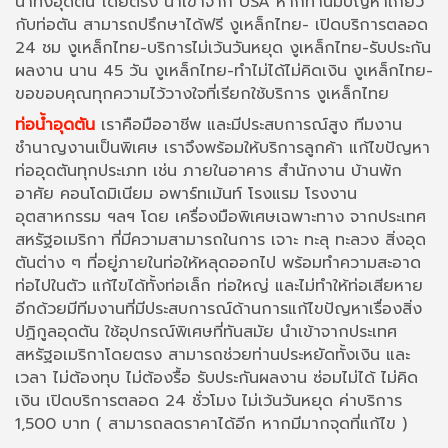
น้ำทิ้งอุดตัน โดยตรง นำเข้าจาก USA หากท่านมีปัญหาเกี่ยว
กับท่อตัน สามารถปรึกษาได้ฟรี งูเหล็กไทย- เปิดบริการตลอด
24 ชม งูเหล็กไทย-บริการไม่เว้นวันหยุด งูเหล็กไทย-รับประกัน
ผลงาน นาน 45 วัน งูเหล็กไทย-ทำไม่ได้ไม่คิดเงิน งูเหล็กไทย-
ขอขอบคุณทุกความไว้วางใจที่เรียกใช้บริการ งูเหล็กไทย
ท่อน้ำอุดตัน
เราคือมืออาชีพ และมีประสบการณ์สูง ทีมงาน
ชำนาญงานเป็นพิเศษ เราจึงพร้อมให้บริการลูกค้า แก้ไขปัญหา
ท่ออุดตันทุกประเภท เช่น ภายในอาคาร สำนักงาน บ้านพัก
อาศัย คอนโดมิเนียม อพาร์ทเม้นท์ โรงแรม โรงงาน
อุตสาหกรรม ฯลฯ โดย เครื่องมือพิเศษเฉพาะทาง จากประเทศ
สหรัฐอเมริกา ที่มีความสามารถในการ เจาะ ทะลุ ทะลวง สิ่งอุด
ตันต่าง ๆ ที่อยู่ภายในท่อให้หลุดออกไป พร้อมทำความสะอาด
ท่อไปในตัว แก้ไขได้ทั้งท่อเล็ก ท่อใหญ่ และไม่ทำให้ท่อเสียหาย
อีกด้วยมีทีมงานที่มีประสบการณ์ด้านการแก้ไขปัญหาเรื่องสิ่ง
ปฏิกูลอุดตัน ใช้อุปกรณ์พิเศษที่ทันสมัย นำเข้าจากประเทศ
สหรัฐอเมริกาโดยตรง สามารถช่วยท่านประหยัดทั้งเงิน และ
เวลา ไม่ต้องทุบ ไม่ต้องรื้อ รับประกันผลงาน ซ่อมไม่ได้ ไม่คิด
เงิน เปิดบริการตลอด 24 ชั่วโมง ไม่เว้นวันหยุด ค่าบริการ
1,500 บาท ( สามารถลดราคาได้อีก หากมีมากจุดที่แก้ไข )