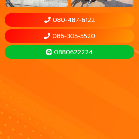
080-487-6122
086-305-5520
0880622224