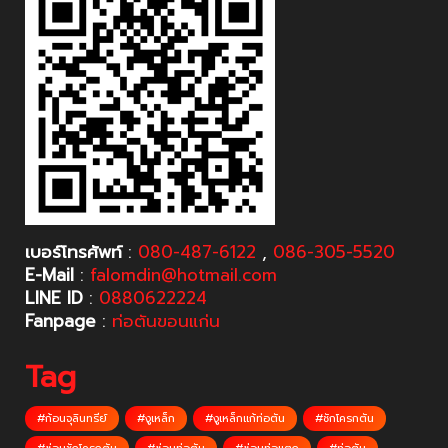
เบอร์โทรศัพท์
:
080-487-6122
,
086-305-5520
E-Mail
:
falomdin@hotmail.com
LINE ID
:
0880622224
Fanpage
:
ท่อตันขอนแก่น
Tag
#ก้อนจุลินทรีย์
#งูเหล็ก
#งูเหล็กแก้ท่อตัน
#ชักโครกตัน