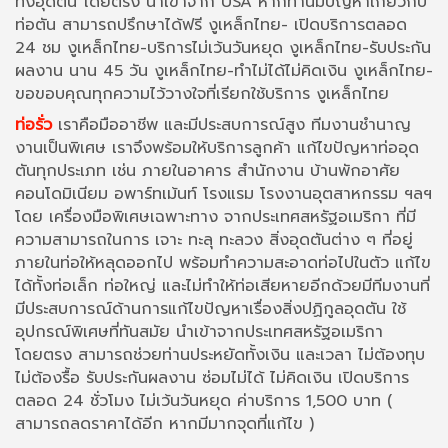
ทิ้งอุดตัน โดยตรง นำเข้าจาก USA หากท่านมีปัญหาเกี่ยวกับ
ท่อตัน สามารถปรึกษาได้ฟรี งูเหล็กไทย- เปิดบริการตลอด
24 ชม งูเหล็กไทย-บริการไม่เว้นวันหยุด งูเหล็กไทย-รับประกัน
ผลงาน นาน 45 วัน งูเหล็กไทย-ทำไม่ได้ไม่คิดเงิน งูเหล็กไทย-
ขอขอบคุณทุกความไว้วางใจที่เรียกใช้บริการ งูเหล็กไทย
ท่อรั่ว
เราคือมืออาชีพ และมีประสบการณ์สูง ทีมงานชำนาญ
งานเป็นพิเศษ เราจึงพร้อมให้บริการลูกค้า แก้ไขปัญหาท่ออุด
ตันทุกประเภท เช่น ภายในอาคาร สำนักงาน บ้านพักอาศัย
คอนโดมิเนียม อพาร์ทเม้นท์ โรงแรม โรงงานอุตสาหกรรม ฯลฯ
โดย เครื่องมือพิเศษเฉพาะทาง จากประเทศสหรัฐอเมริกา ที่มี
ความสามารถในการ เจาะ ทะลุ ทะลวง สิ่งอุดตันต่าง ๆ ที่อยู่
ภายในท่อให้หลุดออกไป พร้อมทำความสะอาดท่อไปในตัว แก้ไข
ได้ทั้งท่อเล็ก ท่อใหญ่ และไม่ทำให้ท่อเสียหายอีกด้วยมีทีมงานที่
มีประสบการณ์ด้านการแก้ไขปัญหาเรื่องสิ่งปฏิกูลอุดตัน ใช้
อุปกรณ์พิเศษที่ทันสมัย นำเข้าจากประเทศสหรัฐอเมริกา
โดยตรง สามารถช่วยท่านประหยัดทั้งเงิน และเวลา ไม่ต้องทุบ
ไม่ต้องรื้อ รับประกันผลงาน ซ่อมไม่ได้ ไม่คิดเงิน เปิดบริการ
ตลอด 24 ชั่วโมง ไม่เว้นวันหยุด ค่าบริการ 1,500 บาท (
สามารถลดราคาได้อีก หากมีมากจุดที่แก้ไข )