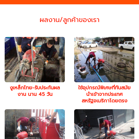
ผลงาน/ลูกค้าของเรา
งูเหล็กไทย-รับประกันผล
ใช้อุปกรณ์พิเศษที่ทันสมัย
งาน นาน 45 วัน
นำเข้าจากประเทศ
สหรัฐอเมริกาโดยตรง