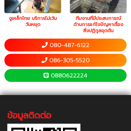
งูเหล็กไทย บริการไม่เว้น
ทีมงานที่มีประสบการณ์
วันหยุด
ด้านการแก้ไขปัญหาเรื่อง
สิ่งปฏิกูลอุดตัน
080-487-6122
086-305-5520
0880622224
ข้อมูลติดต่อ